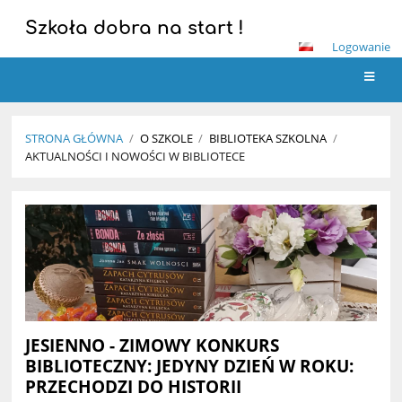
Szkoła dobra na start !
Logowanie
STRONA GŁÓWNA
/
O SZKOLE
/
BIBLIOTEKA SZKOLNA
/
AKTUALNOŚCI I NOWOŚCI W BIBLIOTECE
Aktualności
i
nowości
w
bibliotece
JESIENNO - ZIMOWY KONKURS
BIBLIOTECZNY: JEDYNY DZIEŃ W ROKU:
PRZECHODZI DO HISTORII