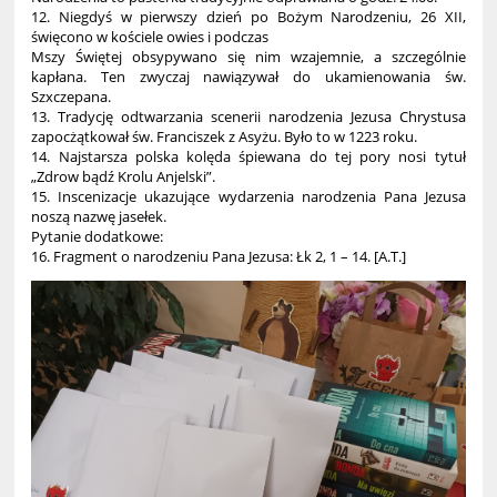
12. Niegdyś w pierwszy dzień po Bożym Narodzeniu, 26 XII,
święcono w kościele owies i podczas
Mszy Świętej obsypywano się nim wzajemnie, a szczególnie
kapłana. Ten zwyczaj nawiązywał do ukamienowania św.
Szxczepana.
13. Tradycję odtwarzania scenerii narodzenia Jezusa Chrystusa
zapocżątkował św. Franciszek z Asyżu. Było to w 1223 roku.
14. Najstarsza polska kolęda śpiewana do tej pory nosi tytuł
„Zdrow bądź Krolu Anjelski”.
15. Inscenizacje ukazujące wydarzenia narodzenia Pana Jezusa
noszą nazwę jasełek.
Pytanie dodatkowe:
16. Fragment o narodzeniu Pana Jezusa: Łk 2, 1 – 14. [A.T.]