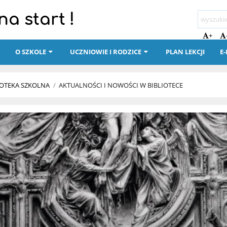
a start !
+
I
O SZKOLE
UCZNIOWIE I RODZICE
PLAN LEKCJI
E
IOTEKA SZKOLNA
/
AKTUALNOŚCI I NOWOŚCI W BIBLIOTECE