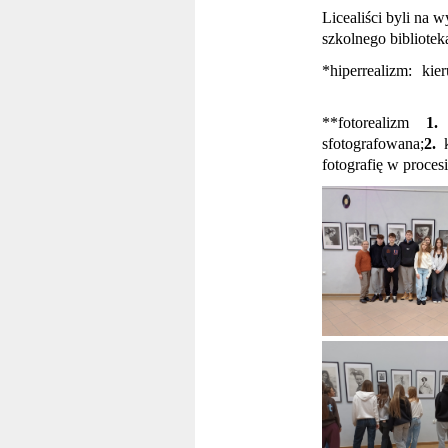
Licealiści byli na 
szkolnego bibliotek
*hiperrealizm: kie
**fotorealizm
1
sfotografowana;
2.
fotografię w proces