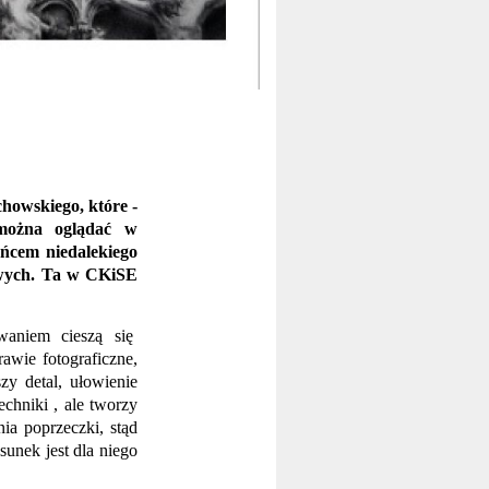
owskiego, które -
 można oglądać w
ńcem niedalekiego
owych. Ta w CKiSE
waniem cieszą się
rawie fotograficzne,
zy detal, ułowienie
echniki , ale tworzy
a poprzeczki, stąd
unek jest dla niego