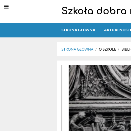
Szkoła dobra n
STRONA GŁÓWNA
AKTUALNOŚC
STRONA GŁÓWNA
/
O SZKOLE
/
BIBL
Aktualności
i
nowości
w
bibliotece