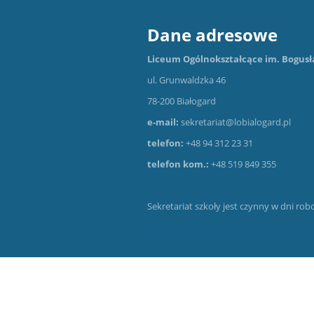
Dane adresowe
Liceum Ogólnokształcące im. Bogusł
ul. Grunwaldzka 46
78-200 Białogard
e-mail:
sekretariat@lobialogard.pl
telefon:
+48 94 312 23 31
telefon kom.:
+48 519 849 355
Sekretariat szkoły jest czynny w dni rob
Wersja dla słabowidzących
+
-