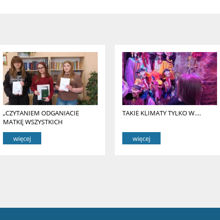
„CZYTANIEM ODGANIACIE
TAKIE KLIMATY TYLKO W….
MATKĘ WSZYSTKICH
GRZECHÓW – PRÓŻNOWANIE”
więcej
więcej