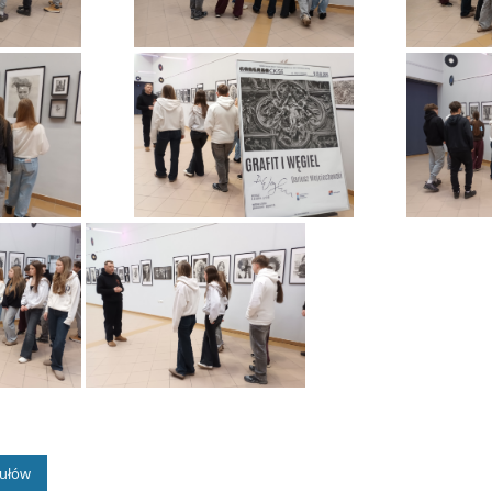
kułów