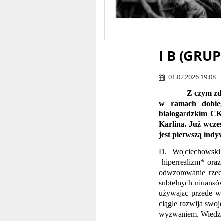
I B (GR
01.02.2026 19:08
Z czym zdążyła? 
w ramach dobieg
białogardzkim CK
Karlina. Już wcz
jest pierwszą indy
D. Wojciechowski
hiperrealizm* oraz 
odwzorowanie rzecz
subtelnych niuansów
używając przede ws
ciągle rozwija swo
wyzwaniem. Wiedzy i