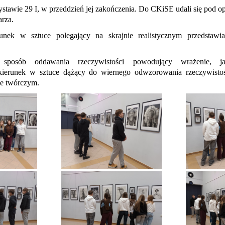
wystawie 29 I, w przeddzień jej zakończenia. Do CKiSE udali się pod 
arza.
runek w sztuce polegający na skrajnie realistycznym przedstawian
.
sposób oddawania rzeczywistości powodujący wrażenie, j
kierunek w sztuce dążący do wiernego odwzorowania rzeczywistoś
ie twórczym.