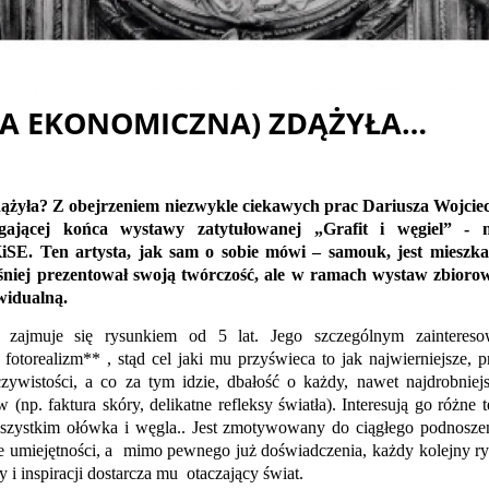
UPA EKONOMICZNA) ZDĄŻYŁA…
Z obejrzeniem niezwykle ciekawych prac Dariusza Wojciech
ającej końca wystawy zatytułowanej „Grafit i węgiel” -
iSE. Ten artysta, jak sam o sobie mówi – samouk, jest mieszka
eśniej prezentował swoją twórczość, ale w ramach wystaw zbior
widualną.
 zajmuje się rysunkiem od 5 lat. Jego szczególnym zaintereso
fotorealizm** , stąd cel jaki mu przyświeca to jak najwierniejsze, p
ywistości, a co za tym idzie, dbałość o każdy, nawet najdrobniejs
 (np. faktura skóry, delikatne refleksy światła). Interesują go różne t
zystkim ołówka i węgla.. Jest zmotywowany do ciągłego podnoszeni
je umiejętności, a mimo pewnego już doświadczenia, każdy kolejny rys
 inspiracji dostarcza mu otaczający świat.