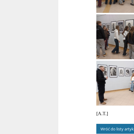
[A.T.]
Wróć do listy arty