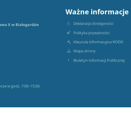
Ważne informacje
Deklaracja dostępności
awa X w Białogardzie
Polityka prywatności
Klauzula informacyjna RODO
Mapa strony
Biuletyn Informacji Publicznej
ocze w godz. 7:00–15:00.