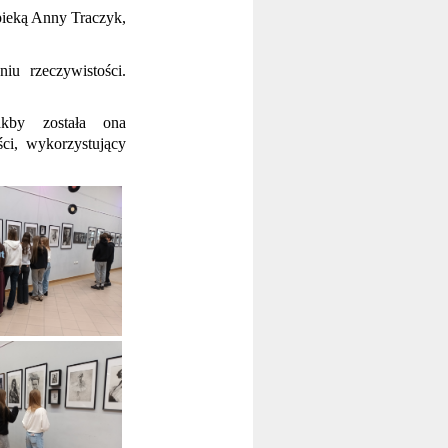
opieką Anny Traczyk,
iu rzeczywistości.
akby została ona
ci, wykorzystujący