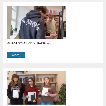
DETEKTYWI Z I D NA TROPIE ……
więcej