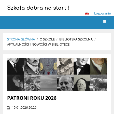
Szkoła dobra na start !
Logowanie
STRONA GŁÓWNA
/
O SZKOLE
/
BIBLIOTEKA SZKOLNA
/
AKTUALNOŚCI I NOWOŚCI W BIBLIOTECE
Aktualności
i
nowości
w
bibliotece
PATRONI ROKU 2026
15.01.2026 20:26