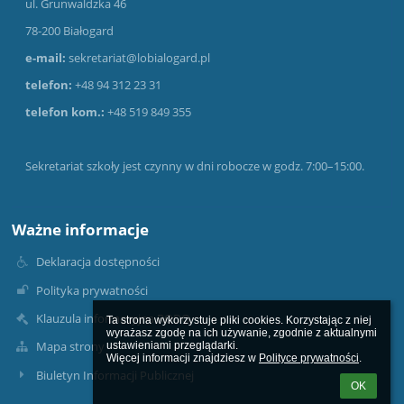
ul. Grunwaldzka 46
78-200 Białogard
e-mail:
sekretariat@lobialogard.pl
telefon:
+48 94 312 23 31
telefon kom.:
+48 519 849 355
Sekretariat szkoły jest czynny w dni robocze w godz. 7:00–15:00.
Ważne informacje
Deklaracja dostępności
Polityka prywatności
Klauzula informacyjna RODO
Ta strona wykorzystuje pliki cookies. Korzystając z niej 
wyrażasz zgodę na ich używanie, zgodnie z aktualnymi 
Mapa strony
ustawieniami przeglądarki.

Więcej informacji znajdziesz w 
Polityce prywatności
.
Biuletyn Informacji Publicznej
OK