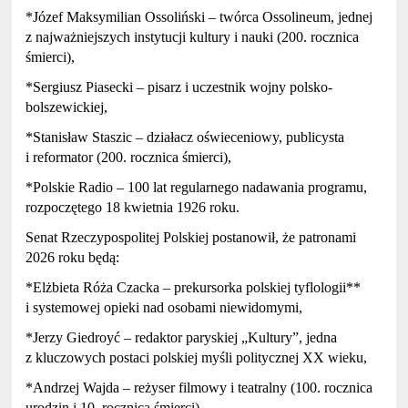
*Józef Maksymilian Ossoliński – twórca Ossolineum, jednej
z najważniejszych instytucji kultury i nauki (200. rocznica
śmierci),
*Sergiusz Piasecki – pisarz i uczestnik wojny polsko-
bolszewickiej,
*Stanisław Staszic – działacz oświeceniowy, publicysta
i reformator (200. rocznica śmierci),
*Polskie Radio – 100 lat regularnego nadawania programu,
rozpoczętego 18 kwietnia 1926 roku.
Senat Rzeczypospolitej Polskiej postanowił, że patronami
2026 roku będą:
*Elżbieta Róża Czacka – prekursorka polskiej tyflologii**
i systemowej opieki nad osobami niewidomymi,
*Jerzy Giedroyć – redaktor paryskiej „Kultury”, jedna
z kluczowych postaci polskiej myśli politycznej XX wieku,
*Andrzej Wajda – reżyser filmowy i teatralny (100. rocznica
urodzin i 10. rocznica śmierci),