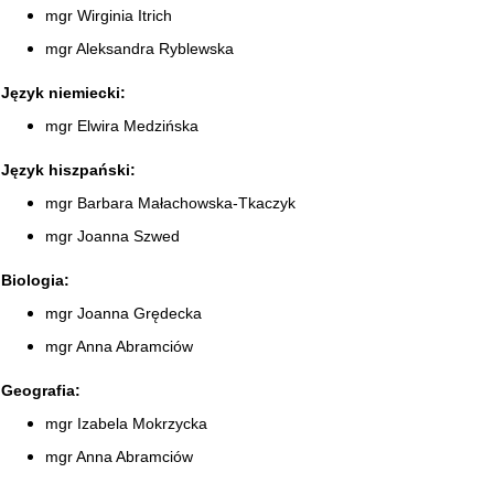
mgr Wirginia Itrich
mgr Aleksandra Ryblewska
Język niemiecki:
mgr Elwira Medzińska
Język hiszpański:
mgr Barbara Małachowska-Tkaczyk
mgr Joanna Szwed
Biologia:
mgr Joanna Grędecka
mgr Anna Abramciów
Geografia:
mgr Izabela Mokrzycka
mgr Anna Abramciów