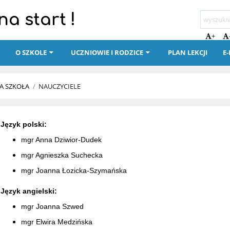
a start !
+
I
O SZKOLE
UCZNIOWIE I RODZICE
PLAN LEKCJI
E
A SZKOŁA
/
NAUCZYCIELE
Język polski:
mgr Anna Dziwior-Dudek
mgr Agnieszka Suchecka
mgr Joanna Łozicka-Szymańska
Język angielski:
mgr Joanna Szwed
mgr Elwira Medzińska