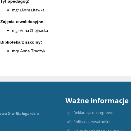
Tyflopedagog:
mgr Elwira Litewka
Zajęcia rewalidacyjne:
mgr Anna Chojnacka
Bibliotekarz szkolny:
mgr Anna Traczyk
Ważne informacje
Deklaracja dostępności
awa X w Białogardzie
Polityka prywatności
Klauzula informacyjna RODO