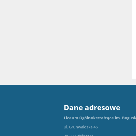
Dane adresowe
Liceum Ogólnokształcące im. Bogusł
ul. Grunwaldzka 46