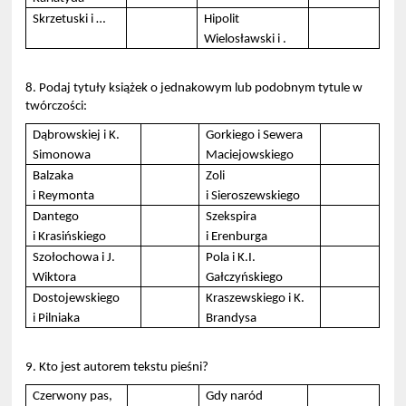
Skrzetuski i …
Hipolit
Wielosławski i .
8. Podaj tytuły książek o jednakowym lub podobnym tytule w
twórczości:
Dąbrowskiej i K.
Gorkiego i Sewera
Simonowa
Maciejowskiego
Balzaka
Zoli
i Reymonta
i Sieroszewskiego
Dantego
Szekspira
i Krasińskiego
i Erenburga
Szołochowa i J.
Pola i K.I.
Wiktora
Gałczyńskiego
Dostojewskiego
Kraszewskiego i K.
i Pilniaka
Brandysa
9. Kto jest autorem tekstu pieśni?
Czerwony pas,
Gdy naród