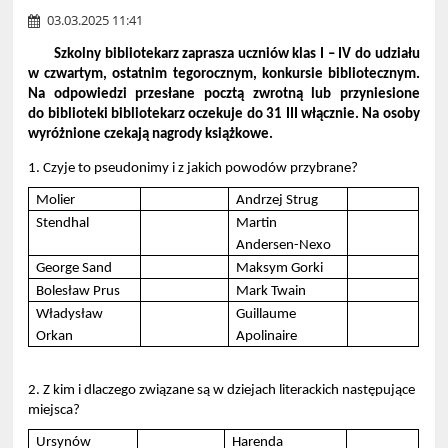
03.03.2025 11:41
Szkolny bibliotekarz zaprasza uczniów klas I – IV do udziału
w czwartym, ostatnim tegorocznym, konkursie bibliotecznym.
Na odpowiedzi przesłane pocztą zwrotną lub przyniesione
do biblioteki bibliotekarz oczekuje do 31 III włącznie. Na osoby
wyróżnione czekają nagrody książkowe.
1. Czyje to pseudonimy i z jakich powodów przybrane?
Molier
Andrzej Strug
Stendhal
Martin
Andersen-Nexo
George Sand
Maksym Gorki
Bolesław Prus
Mark Twain
Władysław
Guillaume
Orkan
Apolinaire
2. Z kim i dlaczego związane są w dziejach literackich następujące
miejsca?
Ursynów
Harenda