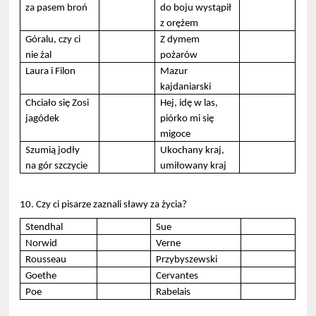
za pasem broń
do boju wystąpił
z orężem
Góralu, czy ci
Z dymem
nie żal
pożarów
Laura i Filon
Mazur
kajdaniarski
Chciało się Zosi
Hej, idę w las,
jagódek
piórko mi się
migoce
Szumią jodły
Ukochany kraj,
na gór szczycie
umiłowany kraj
10. Czy ci pisarze zaznali sławy za życia?
Stendhal
Sue
Norwid
Verne
Rousseau
Przybyszewski
Goethe
Cervantes
Poe
Rabelais