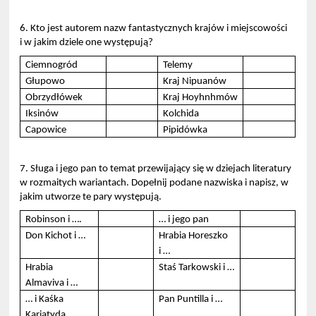
6. Kto jest autorem nazw fantastycznych krajów i miejscowości
i w jakim dziele one występują?
Ciemnogród
Telemy
Głupowo
Kraj Nipuanów
Obrzydłówek
Kraj Hoyhnhmów
Iksinów
Kolchida
Capowice
Pipidówka
7. Sługa i jego pan to temat przewijający się w dziejach literatury
w rozmaitych wariantach. Dopełnij podane nazwiska i napisz, w
jakim utworze te pary występują.
Robinson i ….
… i jego pan
Don Kichot i …
Hrabia Horeszko
i …
Hrabia
Staś Tarkowski i …
Almaviva i …
… i Kaśka
Pan Puntilla i …
Kariatyda