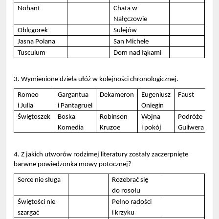
Nohant
Chata w
Nałęczowie
Oblęgorek
Sulejów
Jasna Polana
San Michele
Tusculum
Dom nad łąkami
3. Wymienione dzieła ułóż w kolejności chronologicznej.
Romeo
Gargantua
Dekameron
Eugeniusz
Faust
i Julia
i Pantagruel
Oniegin
Świętoszek
Boska
Robinson
Wojna
Podróże
Komedia
Kruzoe
i pokój
Guliwera
4. Z jakich utworów rodzimej literatury zostały zaczerpnięte
barwne powiedzonka mowy potocznej?
Serce nie sługa
Rozebrać się
do rosołu
Świętości nie
Pełno radości
szargać
i krzyku