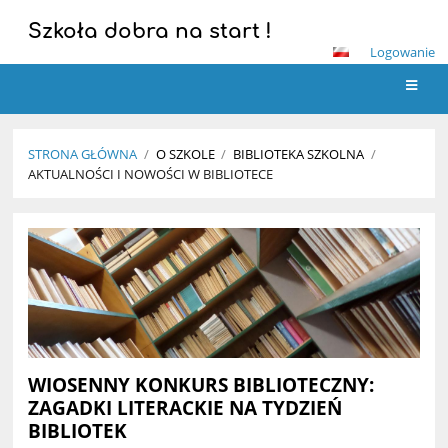
Szkoła dobra na start !
Logowanie
STRONA GŁÓWNA
/
O SZKOLE
/
BIBLIOTEKA SZKOLNA
/
AKTUALNOŚCI I NOWOŚCI W BIBLIOTECE
Aktualności
i
nowości
w
bibliotece
WIOSENNY KONKURS BIBLIOTECZNY:
ZAGADKI LITERACKIE NA TYDZIEŃ
BIBLIOTEK