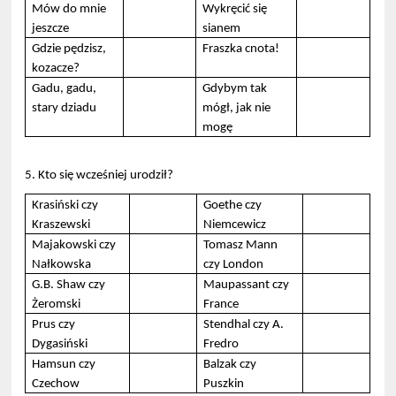
Mów do mnie
Wykręcić się
jeszcze
sianem
Gdzie pędzisz,
Fraszka cnota!
kozacze?
Gadu, gadu,
Gdybym tak
stary dziadu
mógł, jak nie
mogę
5. Kto się wcześniej urodził?
Krasiński czy
Goethe czy
Kraszewski
Niemcewicz
Majakowski czy
Tomasz Mann
Nałkowska
czy London
G.B. Shaw czy
Maupassant czy
Żeromski
France
Prus czy
Stendhal czy A.
Dygasiński
Fredro
Hamsun czy
Balzak czy
Czechow
Puszkin