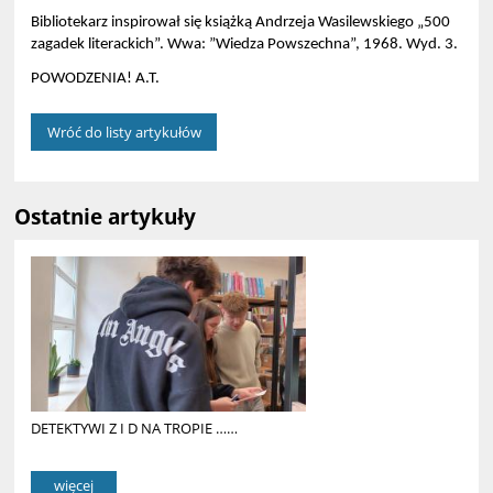
Bibliotekarz inspirował się książką Andrzeja Wasilewskiego „500
zagadek literackich”. Wwa: ”Wiedza Powszechna”, 1968. Wyd. 3.
POWODZENIA! A.T.
Wróć do listy artykułów
Ostatnie artykuły
DETEKTYWI Z I D NA TROPIE ……
więcej