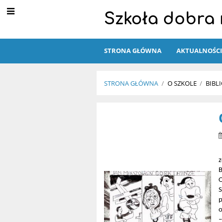
Szkoła dobra n
STRONA GŁÓWNA
AKTUALNOŚC
STRONA GŁÓWNA
/
O SZKOLE
/
BIBL
Aktualności
i
nowości
w
z
B
bibliotece
O
S
p
o
–