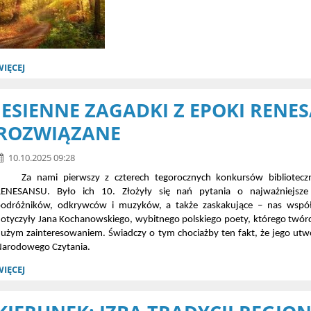
WIĘCEJ
JESIENNE ZAGADKI Z EPOKI RENE
ROZWIĄZANE
10.10.2025 09:28
Za nami pierwszy z czterech tegorocznych konkursów bibliotecz
RENESANSU. Było ich 10. Złożyły się nań pytania o najważniejsze 
odróżników, odkrywców i muzyków, a także zaskakujące – nas współc
otyczyły Jana Kochanowskiego, wybitnego polskiego poety, którego twórcz
użym zainteresowaniem. Świadczy o tym chociażby ten fakt, że jego utw
Narodowego Czytania.
WIĘCEJ