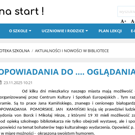
a start !
+
I
O SZKOLE
UCZNIOWIE I RODZICE
PLAN LEKCJI
E
IOTEKA SZKOLNA
/
AKTUALNOŚCI I NOWOŚCI W BIBLIOTECE
OPOWIADANIA DO …. OGLĄDANI
23.11.2025 10:21
Od kilku dni mieszkańcy naszego miasta mają możliwość obejr
organizowanej przez Centrum Kultury i Spotkań Europejskich . Tym r
ramie. Są to prace Jana Kamińskiego, znanego i cenionego białogard
POWIADANIA POMORSKIE. JAN KAMIŃSKI kryją się prawdziwi ludzie i h
ydonia von Borck i Mikołaj Hinze, z którymi 19 XI mieli możliwość zap
od opieką szkolnego bibliotekarza nie tylko obejrzeli wystawę, ale i spo
powieści na temat bohaterów tego kulturalnego wydarzenia. Opowieść p.
 w miarę możności - okraszoną swoistym humorem.