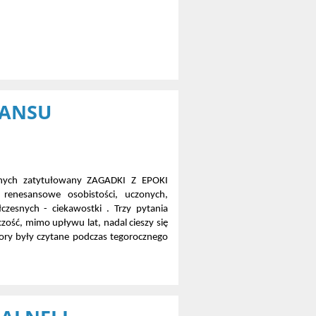
SANSU
nych zatytułowany ZAGADKI Z EPOKI
renesansowe osobistości, uczonych,
zesnych - ciekawostki . Trzy pytania
ość, mimo upływu lat, nadal cieszy się
ory były czytane podczas tegorocznego