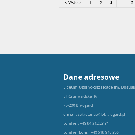
Wstecz
1
2
3
4
5
Dane adresowe
Liceum Ogólnokształcące im. Bogusł
ul. Grunwaldzka 46
78-200 Białogard
e-mail:
sekretariat@lobialogard.pl
telefon:
+48 94 312 23 31
telefon kom.:
+48 519 849 355