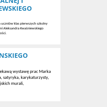
ALNEJ I
EWSKIEGO
 uczniów klas pierwszych szkolny
telni Aleksandra Kwaśniewskiego
u Wolności.
NSKIEGO
iekawą wystawę prac Marka
, satyryka, karykaturzysty,
jskich murali,