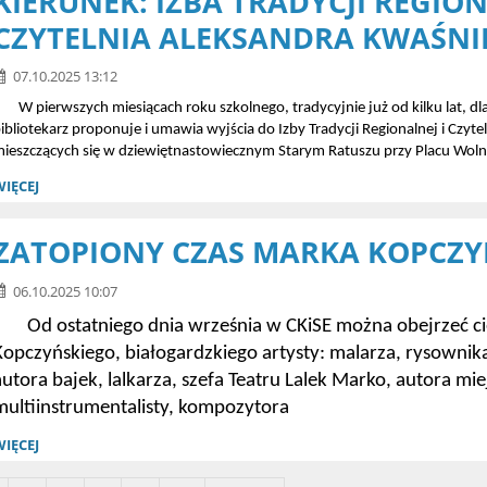
KIERUNEK: IZBA TRADYCJI REGION
CZYTELNIA ALEKSANDRA KWAŚNI
07.10.2025 13:12
 pierwszych miesiącach roku szkolnego, tradycyjnie już od kilku lat, dla
ibliotekarz proponuje i umawia wyjścia do Izby Tradycji Regionalnej i Czy
mieszczących się w dziewiętnastowiecznym Starym Ratuszu przy Plac
WIĘCEJ
ZATOPIONY CZAS MARKA KOPCZY
06.10.2025 10:07
Od ostatniego dnia września w CKiSE można obejrzeć c
Kopczyńskiego, białogardzkiego artysty: malarza, rysownika
autora bajek, lalkarza, szefa Teatru Lalek Marko, autora mie
multiinstrumentalisty, kompozytora
WIĘCEJ