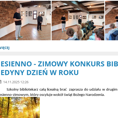
WIĘCEJ
JESIENNO - ZIMOWY KONKURS BI
JEDYNY DZIEŃ W ROKU
14.11.2025 12:26
zkolny bibliotekarz całą licealną brać zaprasza do udziału w drugim
jesienno-zimowym, który oscyluje wokół świąt Bożego Narodzenia