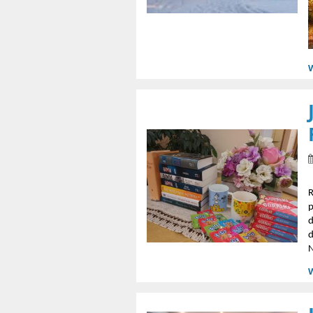
p
d
d