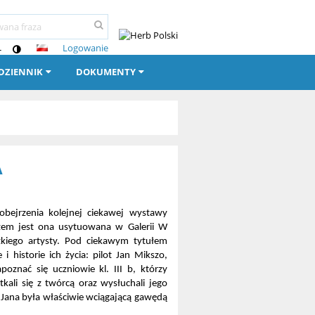
Logowanie
-
-DZIENNIK
DOKUMENTY
A
zenia kolejnej ciekawej wystawy
azem jest ona usytuowana w Galerii W
zkiego artysty. Pod ciekawym tytułem
istorie ich życia: pilot Jan Mikszo,
oznać się uczniowie kl. III b, którzy
tkali się z twórcą oraz wysłuchali jego
 Jana była właściwie wciągającą gawędą