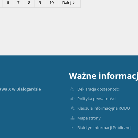
6
7
8
9
10
Dalej
Ważne informac
Deklaracja dostępności
awa X w Białogardzie
Polityka prywatności
Klauzula informacyjna RODO
Mapa strony
Biuletyn Informacji Publicznej