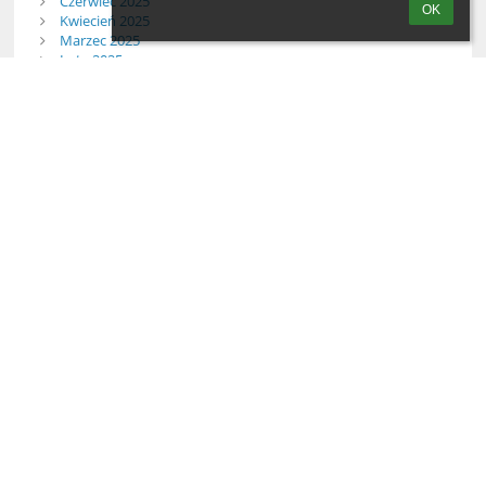
Czerwiec 2025
OK
Kwiecień 2025
Marzec 2025
Luty 2025
Styczeń 2025
Grudzień 2024
Listopad 2024
Październik 2024
Wrzesień 2024
Sierpień 2024
Czerwiec 2024
Maj 2024
Kwiecień 2024
Marzec 2024
Wszystkie
Dane adresowe
Liceum Ogólnokształcące im. Bogusława X w Białogardzie
ul. Grunwaldzka 46