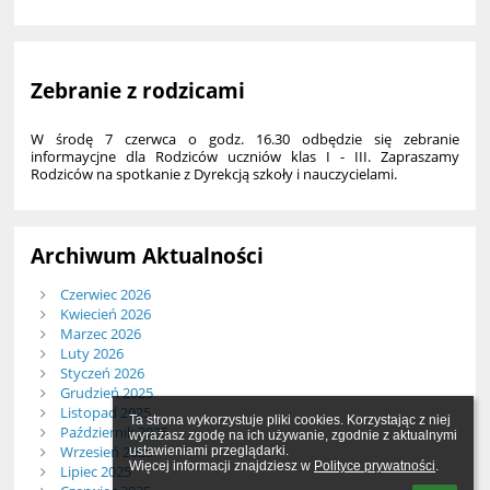
Zebranie z rodzicami
W środę 7 czerwca o godz. 16.30 odbędzie się zebranie
informaycjne dla Rodziców uczniów klas I - III. Zapraszamy
Rodziców na spotkanie z Dyrekcją szkoły i nauczycielami.
Archiwum Aktualności
Czerwiec 2026
Kwiecień 2026
Marzec 2026
Luty 2026
Styczeń 2026
Grudzień 2025
Listopad 2025
Ta strona wykorzystuje pliki cookies. Korzystając z niej 
Październik 2025
wyrażasz zgodę na ich używanie, zgodnie z aktualnymi 
Wrzesień 2025
ustawieniami przeglądarki.

Więcej informacji znajdziesz w 
Polityce prywatności
.
Lipiec 2025