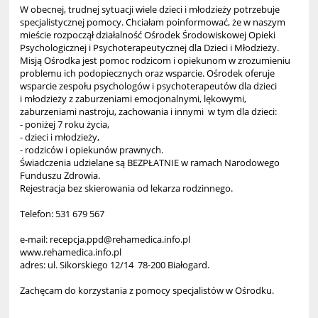
W obecnej, trudnej sytuacji wiele dzieci i młodzieży potrzebuje
specjalistycznej pomocy. Chciałam poinformować, że w naszym
mieście rozpoczął działalność Ośrodek Środowiskowej Opieki
Psychologicznej i Psychoterapeutycznej dla Dzieci i Młodzieży.
Misją Ośrodka jest pomoc rodzicom i opiekunom w zrozumieniu
problemu ich podopiecznych oraz wsparcie. Ośrodek oferuje
wsparcie zespołu psychologów i psychoterapeutów dla dzieci
i młodzieży z zaburzeniami emocjonalnymi, lękowymi,
zaburzeniami nastroju, zachowania i innymi w tym dla dzieci:
- poniżej 7 roku życia,
- dzieci i młodzieży,
- rodziców i opiekunów prawnych.
Świadczenia udzielane są BEZPŁATNIE w ramach Narodowego
Funduszu Zdrowia.
Rejestracja bez skierowania od lekarza rodzinnego.
Telefon: 531 679 567
e-mail: recepcja.ppd@rehamedica.info.pl
www.rehamedica.info.pl
adres: ul. Sikorskiego 12/14 78-200 Białogard.
Zachęcam do korzystania z pomocy specjalistów w Ośrodku.