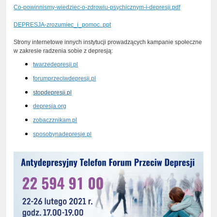
Co-powinnismy-wiedziec-o-zdrowiu-psychicznym-i-depresji.pdf
DEPRESJA-zrozumiec_i_pomoc..ppt
Strony internetowe innych instytucji prowadzących kampanie społeczne
w zakresie radzenia sobie z depresją:
twarzedepresji.pl
forumprzeciwdepresji.pl
stopdepresji.pl
depresja.org
zobaczznikam.pl
sposobynadepresje.pl