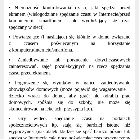
• Niemożność kontrolowania czasu, jaki spędza przed
ekranem (wielogodzinne spędzanie czasu w Internecie/przed
komputerem, smartfonem; stale wydłużający się czas
spędzany w sieci).
• Powtarzające (i nasilające) się kłótnie w domu związane
z czasem poświęcanym na korzystanie
z komputera/Internetu/smartfona.
• Zaniedbywanie lub porzucenie dotychczasowych
zainteresowań, zajęć pozalekcyjnych na rzecz spędzania
czasu przed ekranem.
• Pogorszenie się wyników w nauce, zaniedbywanie
obowiązków domowych (może pojawić się wagarowanie –
dziecko wraca do domu, aby grać; nie odrabia prac
domowych, spóźnia się do szkoły, nie może się
skoncentrować na lekcjach, przysypia itp.).
• Gry wideo, spędzanie czasu na portalach
społecznościowych itp. stają się bardziej istotne niż
wypoczynek (nastolatek kładzie się spać bardzo późno lub
spędza w Internecie całe noce poświęcając czas przeznaczony