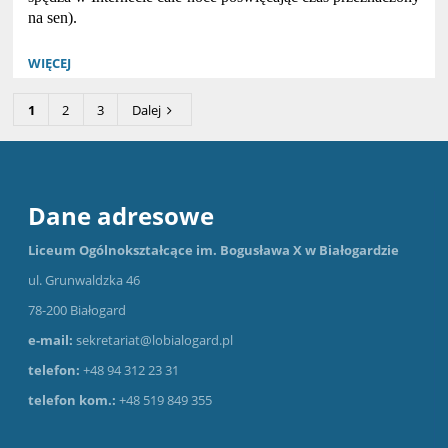
na sen).
WIĘCEJ
1
2
3
Dalej
Dane adresowe
Liceum Ogólnokształcące im. Bogusława X w Białogardzie
ul. Grunwaldzka 46
78-200 Białogard
e-mail:
sekretariat@lobialogard.pl
telefon:
+48 94 312 23 31
telefon kom.:
+48 519 849 355