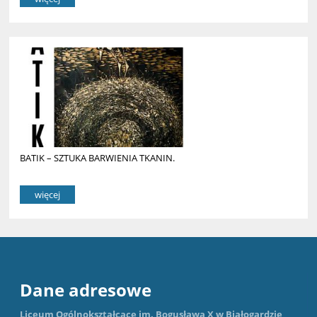
BATIK – SZTUKA BARWIENIA TKANIN.
więcej
Dane adresowe
Liceum Ogólnokształcące im. Bogusława X w Białogardzie