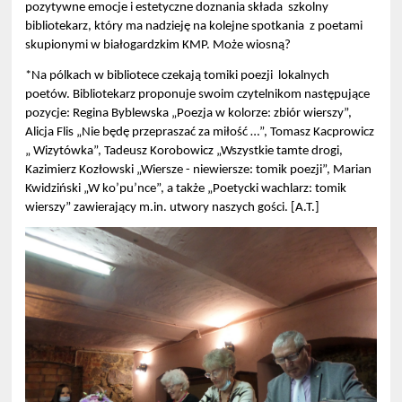
pozytywne emocje i estetyczne doznania składa szkolny
bibliotekarz, który ma nadzieję na kolejne spotkania z poetami
skupionymi w białogardzkim KMP. Może wiosną?
*Na pólkach w bibliotece czekają tomiki poezji lokalnych
poetów. Bibliotekarz proponuje swoim czytelnikom następujące
pozycje: Regina Byblewska „Poezja w kolorze: zbiór wierszy”,
Alicja Flis „Nie będę przepraszać za miłość …”, Tomasz Kacprowicz
„ Wizytówka”, Tadeusz Korobowicz „Wszystkie tamte drogi,
Kazimierz Kozłowski „Wiersze - niewiersze: tomik poezji”, Marian
Kwidziński „W ko’pu’nce”, a także „Poetycki wachlarz: tomik
wierszy” zawierający m.in. utwory naszych gości. [A.T.]