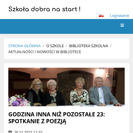
Szkoła dobra na start !
Logowanie
STRONA GŁÓWNA
/
O SZKOLE
/
BIBLIOTEKA SZKOLNA
/
AKTUALNOŚCI I NOWOŚCI W BIBLIOTECE
Aktualności
i
nowości
w
bibliotece
GODZINA INNA NIŻ POZOSTAŁE 23:
SPOTKANIE Z POEZJĄ
26.11.2021 11:32