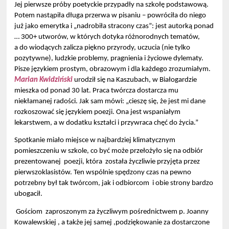
Jej pierwsze próby poetyckie przypadły na szkołę podstawową.
Potem nastąpiła długa przerwa w pisaniu – powróciła do niego
już jako emerytka i „nadrobiła stracony czas”: jest autorką ponad
… 300+ utworów, w których dotyka różnorodnych tematów,
a do wiodących zalicza piękno przyrody, uczucia (nie tylko
pozytywne), ludzkie problemy, pragnienia i życiowe dylematy.
Pisze językiem prostym, obrazowym i dla każdego zrozumiałym.
Marian Kwidziński
urodził się na Kaszubach, w Białogardzie
mieszka od ponad 30 lat. Praca twórcza dostarcza mu
niekłamanej radości. Jak sam mówi: „cieszę się, że jest mi dane
rozkoszować się językiem poezji. Ona jest wspaniałym
lekarstwem, a w dodatku kształci i przywraca chęć do życia.”
Spotkanie miało miejsce w najbardziej klimatycznym
pomieszczeniu w szkole, co być może przełożyło się na odbiór
prezentowanej poezji, która została życzliwie przyjęta przez
pierwszoklasistów. Ten wspólnie spędzony czas na pewno
potrzebny był tak twórcom, jak i odbiorcom i obie strony bardzo
ubogacił.
Gościom zaproszonym za życzliwym pośrednictwem p. Joanny
Kowalewskiej , a także jej samej ,podziękowanie za dostarczone