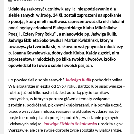
Udało się zaskoczyć uczniów klasy I c: niespodziewanie dla
siebie samych w środę, 24 XI, zostali zaproszeni na spotkanie
z poezją , którą mieli możliwość zaprezentować dla nich lokalni
poeci będący członkami Białogardzkiego Klubu Miłośników
Poezji „Cztery Pory Roku” , a mianowicie pp. Jadwiga Kulik,
Jadwiga Elżbieta Sokołowska i Marian Kwidziński, którym
towarzyszyła i zwróciła się ze słowem wstępnym do młodzieży
p. Joanna Kowalewska, dobry duch Klubu. Każdy z gości, nim
zaprezentował młodzieży po kilka swoich utworów, krótko
opowiedział to i owo o sobie i swoich pasjach.
Co powiedzieli o sobie samych?
Jadwiga Kulik
pochodzi z Wilna.
W Białogardzie mieszka od 1957 roku. Bardzo lubi pisać wiersze –
robi to już od kilkunastu lat. Jest autorką pięciu tomików
poetyckich, w których porusza głównie tematy związane
z rodziną, podróżami, pięknymi krajobrazami, nie pomija uczuć,
przede wszystkim miłości, reaguje na aktualne wydarzenia. Jej
pasje to - obok pisania poezji – podróże, zwiedzanie pięknych
i ciekawych miejsc.
Jadwiga Elżbieta Sokołowska
urodziła się w
Warszawie, ale całe swoje dorosłe życie spędziła w Białogardzie.